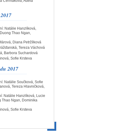
éla Čermáková, Adéla
 2017
í: Natálie Hanzlíková,
a Duong Thao Ngan,
Márová, Diana Petržílková
Drážďanská, Tereza Váchová
ová, Barbora Suchardová
inová, Sofie Krsteva
adu 2017
í: Natálie Součková, Sofie
manová, Tereza Hlavničková,
: Natálie Hanzlíková, Lucie
ng Thao Ngan, Dominika
inová, Sofie Krsteva