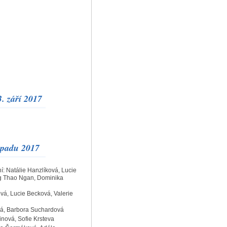
. září 2017
opadu 2017
: Natálie Hanzlíková, Lucie
ng Thao Ngan, Dominika
ová, Lucie Becková, Valerie
ová, Barbora Suchardová
inová, Sofie Krsteva