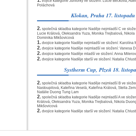
1.
trojice kategorie Juniorky ve složení: Lucie Becková, Ad
Poláchová
Klokan, Praha 17. listopadu
2.
společná skladba kategorie Naděje nejmladší C ve složen
Lucie Králová, Oleksandra Yuza, Monika Trejbalová, Nikol
Dominika Mikšovicová
1.
dvojice kategorie Naděje nejmladší ve složení: Karolína 
2.
dvojice kategorie Naděje nejmladší ve složení: Vanesa 
2.
dvojice kategorie Naděje mladší ve složení: Anna Miler
2.
dvojice kategorie Naděje starší ve složení: Natalia Chlust
Systherm Cup, Plzeň 18. listop
2.
společná skladba kategorie Naděje nejmladší B ve složen
Nastoupilová, Kateřina Veselá, Kateřina Králová, Stella Ze
Natálie Duong Tung Lam
2.
společná skladba kategorie Naděje nejmladší A ve složení
Králová, Oleksandra Yuza, Monika Trejbalová, Nikola Duo
Mikšovicová
2.
dvojice kategorie Naděje starší ve složení: Natalia Chlust