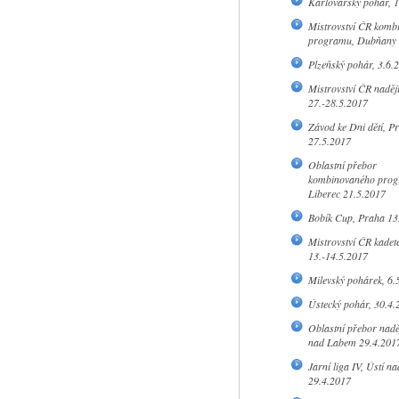
Karlovarský pohár, 
Mistrovství ČR komb
programu, Dubňany 
Plzeňský pohár, 3.6.
Mistrovství ČR nadějí
27.-28.5.2017
Závod ke Dni dětí, P
27.5.2017
Oblastní přebor
kombinovaného prog
Liberec 21.5.2017
Bobík Cup, Praha 13
Mistrovství ČR kadete
13.-14.5.2017
Milevský pohárek, 6.
Ústecký pohár, 30.4.
Oblastní přebor naděj
nad Labem 29.4.201
Jarní liga IV, Ústí 
29.4.2017