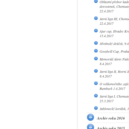
Oblastní přebor kade
dorostenek, Chomuto
22.4.2017
Jarní liga III, Chomu
22.4.2017
Ajur cup, Hradec Kr
15.4.2017
Jiřetínský dráček, 9.
Goodwill Cup, Praha
Memoriál Aleny Fialo
8.4.2017
Jarní liga II, Horní J
8.4.2017
O velikonočního zajíc
Rumburk 1.4.2017
Jarní liga I, Chomut
25.3.2017
Jablonecký korálek, 
Archiv roku 2016
Archiv roku 2015