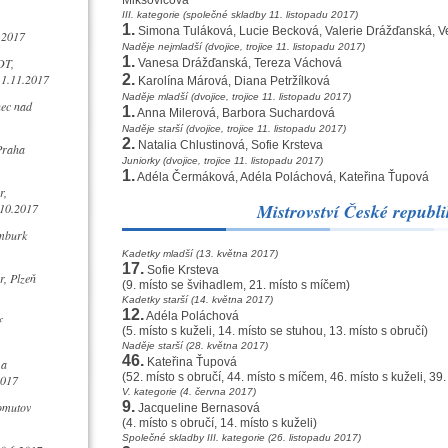
Mikšovicová
III. kategorie (společné skladby 11. listopadu 2017)
1.
Simona Tuláková, Lucie Becková, Valerie Drážďanská, Ve
.2017
Naděje nejmladší (dvojice, trojice 11. listopadu 2017)
1.
DT,
Vanesa Drážďanská, Tereza Váchová
11.11.2017
2.
Karolína Márová, Diana Petržílková
Naděje mladší (dvojice, trojice 11. listopadu 2017)
nec nad
1.
Anna Milerová, Barbora Suchardová
Naděje starší (dvojice, trojice 11. listopadu 2017)
2.
Natalia Chlustinová, Sofie Krsteva
Praha
Juniorky (dvojice, trojice 11. listopadu 2017)
1.
Adéla Čermáková, Adéla Poláchová, Kateřina Ťupová
r,
Mistrovství České republi
10.2017
mburk
Kadetky mladší (13. května 2017)
17.
Sofie Krsteva
, Plzeň
(9. místo se švihadlem, 21. místo s míčem)
Kadetky starší (14. května 2017)
12.
Adéla Poláchová
f
(5. místo s kuželi, 14. místo se stuhou, 13. místo s obručí)
Naděje starší (28. května 2017)
46.
Kateřina Ťupová
 a
(52. místo s obručí, 44. místo s míčem, 46. místo s kuželi, 39
2017
V. kategorie (4. června 2017)
9.
omutov
Jacqueline Bernasová
(4. místo s obručí, 14. místo s kuželi)
Společné skladby III. kategorie (26. listopadu 2017)