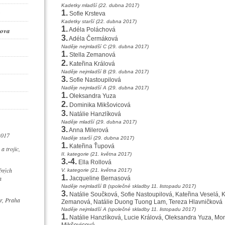
Kadetky mladší (22. dubna 2017)
1.
Sofie Krsteva
Kadetky starší (22. dubna 2017)
1.
ova
Adéla Poláchová
3.
Adéla Čermáková
Naděje nejmladší C (29. dubna 2017)
1.
Stella Zemanová
2.
Kateřina Králová
Naděje nejmladší B (29. dubna 2017)
3.
Sofie Nastoupilová
Naděje nejmladší A (29. dubna 2017)
1.
Oleksandra Yuza
2.
Dominika Mikšovicová
3.
Natálie Hanzlíková
Naděje mladší (29. dubna 2017)
3.
Anna Milerová
2017
Naděje starší (29. dubna 2017)
1.
Kateřina Ťupová
a trojic,
II. kategorie (21. května 2017)
3.-4.
Ella Rollová
čných
V. kategorie (21. května 2017)
1.
a
Jacqueline Bernasová
Naděje nejmladší B (společné skladby 11. listopadu 2017)
3.
Natálie Součková, Sofie Nastoupilová, Kateřina Veselá, Ka
r, Praha
Zemanová, Natálie Duong Tuong Lam, Tereza Hlavničková
Naděje nejmladší A (společné skladby 11. listopadu 2017)
1.
Natálie Hanzlíková, Lucie Králová, Oleksandra Yuza, Mo