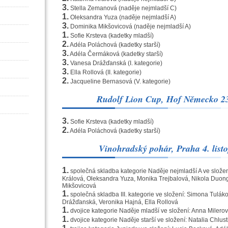
3.
Stella Zemanová (naděje nejmladší C)
1.
Oleksandra Yuza (naděje nejmladší A)
3.
Dominika Mikšovicová (naděje nejmladší A)
1.
Sofie Krsteva (kadetky mladší)
2.
Adéla Poláchová (kadetky starší)
3.
Adéla Čermáková (kadetky starší)
3.
Vanesa Drážďanská (I. kategorie)
3.
Ella Rollová (II. kategorie)
2.
Jacqueline Bernasová (V. kategorie)
Rudolf Lion Cup, Hof Německo 23
3.
Sofie Krsteva (kadetky mladší)
2.
Adéla Poláchová (kadetky starší)
Vinohradský pohár, Praha 4. list
1.
společná skladba kategorie Naděje nejmladší A ve složení
Králová, Oleksandra Yuza, Monika Trejbalová, Nikola Duo
Mikšovicová
1.
společná skladba III. kategorie ve složení: Simona Tulák
Drážďanská, Veronika Hajná, Ella Rollová
1.
dvojice kategorie Naděje mladší ve složení: Anna Miler
1.
dvojice kategorie Naděje starší ve složení: Natalia Chlust