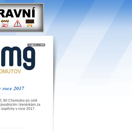
v roce 2017
SC 80 Chomutov po celé
závodnicím i trenérkám za
í úspěchy v roce 2017.