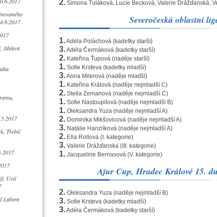
10.6.2017
2.
Simona Tuláková, Lucie Becková, Valerie Drážďanská, Ve
inovaného
Severočeská oblastní lig
4.6.2017
2017
1.
Adéla Poláchová (kadetky starší)
, Jihlava
3.
Adéla Čermáková (kadetky starší)
2.
Kateřina Ťupová (naděje starší)
1.
Sofie Krsteva (kadetky mladší)
raha
3.
Anna Milerová (naděje mladší)
1.
Kateřina Králová (naděje nejmladší C)
2.
Stella Zemanová (naděje nejmladší C)
ramu,
1.
Sofie Nastoupilová (naděje nejmladší B)
1.
Oleksandra Yuza (naděje nejmladší A)
.5.2017
2.
Dominika Mikšovicová (naděje nejmladší A)
3.
Natálie Hanzlíková (naděje nejmladší A)
k, Třebíč
2.
Ella Rollová (I. kategorie)
3.
Valerie Drážďanská (III. kategorie)
5.2017
1.
Jacqueline Bernasová (V. kategorie)
2017
Ajur Cup, Hradec Králové 15. d
í, Ústí
7
2.
Oleksandra Yuza (naděje nejmladší B)
nad Labem
3.
Sofie Krsteva (kadetky mladší)
3.
Adéla Čermáková (kadetky starší)