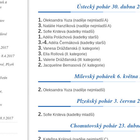
tek a
Ústecký pohár 30. dubna 
v
1.
tov
Oleksandra Yuza (naděje nejmladší A)
3.
Natálie Hanzlíková (naděje nejmladší A)
2.
Sofie Krsteva (kadetky mladší)
álové
1.
Adéla Poláchová (kadetky starší)
3.-4.
Adéla Čermáková (kadetky starší)
4.2017
3.
Vanesa Drážďanská (I. kategorie)
3.
Ella Rollová (II. kategorie)
 8.4.2017
1.
Valerie Drážďanská (III. kategorie)
vé, Plzeň
2.
Jacqueline Bernasová (V. kategorie)
Milevský pohárek 6. května
iřetín
2.
Oleksandra Yuza (naděje nejmladší)
e,
Plzeňský pohár 3. června 
ov
2.
Sofie Krsteva (kadetky mladší)
18.3.2017
Chomutovský pohár 23. dubn
2.
Kateřina Králová (naděje nejmladší C)