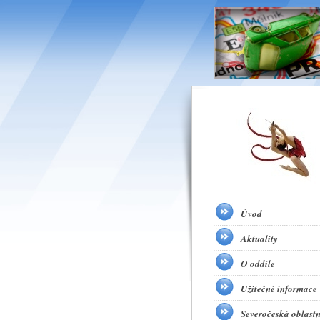
Úvod
Aktuality
O oddíle
Užitečné informace
Severočeská oblastn