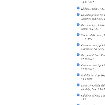
18.11.2017
Klokan, Praha 17.11
Oblastní přebor SS, 
Jablonec nad Nisou 
Podzimní liga, Jablo
Nisou 11.11.2017
Vinohradský pohár, 
4.11.2017
Českomoravský pohá
Mariánské Lázně 29.
Podzimní dráček, Ru
22.10.2017
Českomoravský pohár
21.10.2017
Rudolf Lion Cup, Ho
23.9.2017
Letní Olympiáda dětí
mládeže, Brno 25.6.
Oddílový přebor, Ch
13.6.