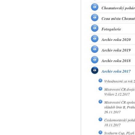
Chomutovský pohár
Cena města Chomut
Fotogalerie
Archiv roku 2020
Archiv roku 2019
Archiv roku 2018
Archiv roku 2017
Vyhodnocení za rok 
Mistrovství ČR dvojic 
Vyškov 2.12.2017
Mistrovství ČR spole
skladeb linie B, Prah
26.11.2017
Českomoravský pohá
18.11.2017
Systherm Cup, Plzeň