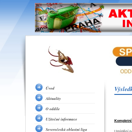
Výsled
Úvod
Aktuality
O oddíle
Užitečné informace
Kompletní
Severočeská oblastní liga
Umístění n