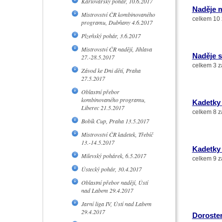
Karlovarský pohár, 10.6.2017
Naděje m
Mistrovství ČR kombinovaného
celkem 10 
programu, Dubňany 4.6.2017
Plzeňský pohár, 3.6.2017
Mistrovství ČR nadějí, Jihlava
Naděje s
27.-28.5.2017
celkem 3 z
Závod ke Dni dětí, Praha
27.5.2017
Oblastní přebor
kombinovaného programu,
Kadetky
Liberec 21.5.2017
celkem 8 z
Bobík Cup, Praha 13.5.2017
Mistrovství ČR kadetek, Třebíč
13.-14.5.2017
Kadetky 
Milevský pohárek, 6.5.2017
celkem 9 z
Ústecký pohár, 30.4.2017
Oblastní přebor nadějí, Ústí
nad Labem 29.4.2017
Jarní liga IV, Ústí nad Labem
29.4.2017
Dorosten