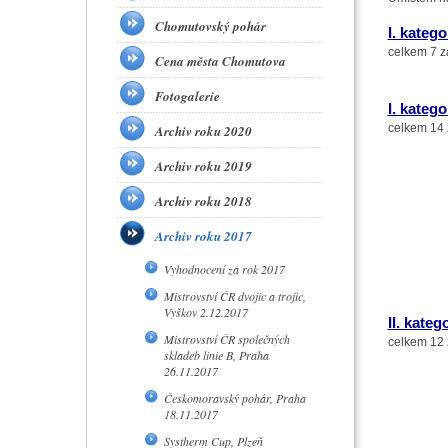
Chomutovský pohár
I. katego
celkem 7 z
Cena města Chomutova
Fotogalerie
I. katego
celkem 14 
Archiv roku 2020
Archiv roku 2019
Archiv roku 2018
Archiv roku 2017
Vyhodnocení za rok 2017
Mistrovství ČR dvojic a trojic,
Vyškov 2.12.2017
II. kateg
Mistrovství ČR společných
celkem 12 
skladeb linie B, Praha
26.11.2017
Českomoravský pohár, Praha
18.11.2017
Systherm Cup, Plzeň