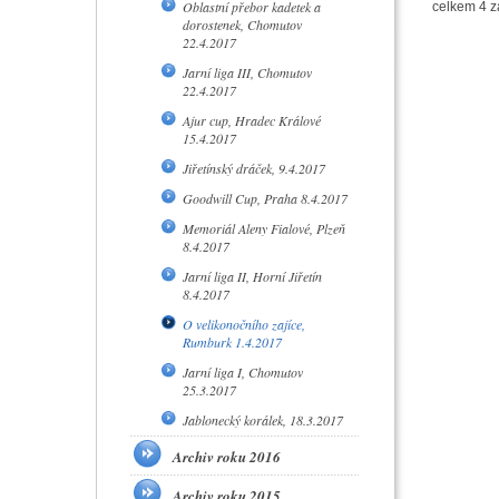
Oblastní přebor kadetek a
celkem 4 z
dorostenek, Chomutov
22.4.2017
Jarní liga III, Chomutov
22.4.2017
Ajur cup, Hradec Králové
15.4.2017
Jiřetínský dráček, 9.4.2017
Goodwill Cup, Praha 8.4.2017
Memoriál Aleny Fialové, Plzeň
8.4.2017
Jarní liga II, Horní Jiřetín
8.4.2017
O velikonočního zajíce,
Rumburk 1.4.2017
Jarní liga I, Chomutov
25.3.2017
Jablonecký korálek, 18.3.2017
Archiv roku 2016
Archiv roku 2015