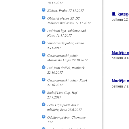
18.11.2017
Klokan, Praha 17.11.2017
III. kate
Oblastní přebor SS, DT,
celkem 12 
Jablonec nad Nisou 11.11.2017
Podzimní liga, Jablonec nad
Nisou 11.11.2017
Vinohradský pohár, Praha
4.11.2017
Naděje n
Českomoravský pohár,
celkem 9 z
Mariánské Lázně 29.10.2017
Podzimní dráček, Rumburk
22.10.2017
Českomoravský pohár, Plzeň
Naděje n
21.10.2017
celkem 7 z
Rudolf Lion Cup, Hof
23.9.2017
Letní Olympiáda dětí a
mládeže, Brno 25.6.2017
Oddílový přebor, Chomutov
13.6.