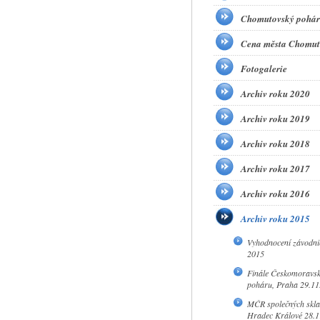
Chomutovský pohár
Cena města Chomut
Fotogalerie
Archiv roku 2020
Archiv roku 2019
Archiv roku 2018
Archiv roku 2017
Archiv roku 2016
Archiv roku 2015
Vyhodnocení závodni
2015
Finále Českomoravs
poháru, Praha 29.11
MČR společných skla
Hradec Králové 28.1