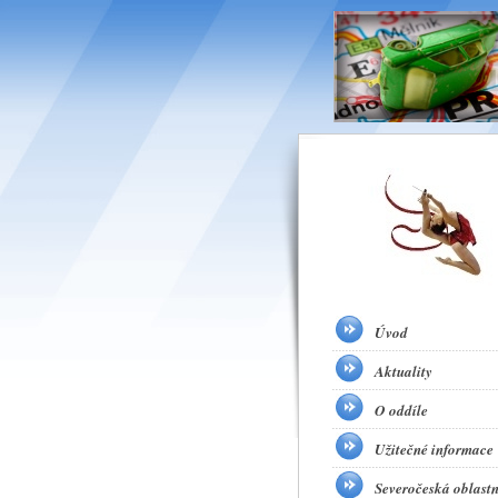
Úvod
Aktuality
O oddíle
Užitečné informace
Severočeská oblastn