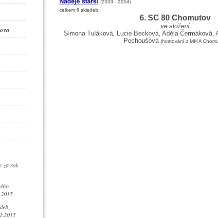
Naděje starší
(2003 - 2004)
celkem 6 skladeb
6. SC 80 Chomutov
ve složení
ova
Simona Tuláková, Lucie Becková, Adéla Čermáková, 
Pechoušová
(hostování z MIKA Chomu
c za rok
kého
.2015
deb,
1.2015