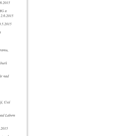
.6.2015
MG a
 2.6.2015
.5.2015
a
ramu,
burk
ár nad
í, Ústí
nad Labem
.2015