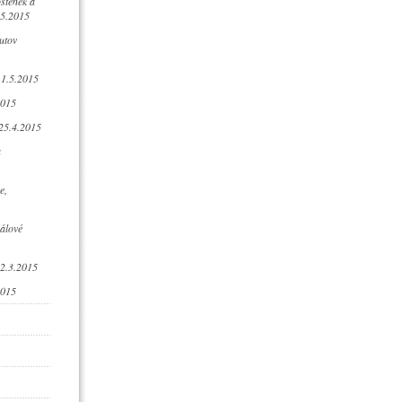
stenek a
.5.2015
utov
1.5.2015
2015
 25.4.2015
a
e,
álové
22.3.2015
2015