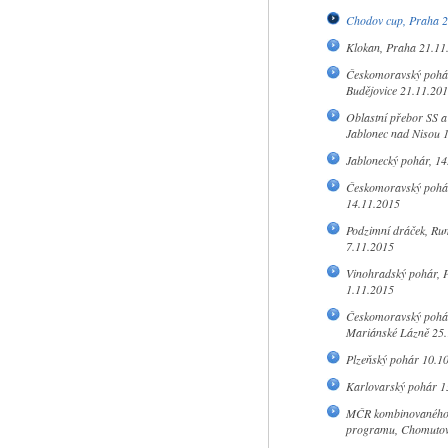
Chodov cup, Praha 2
Klokan, Praha 21.11
Českomoravský pohár
Budějovice 21.11.20
Oblastní přebor SS a 
Jablonec nad Nisou 
Jablonecký pohár, 14
Českomoravský pohár
14.11.2015
Podzimní dráček, Ru
7.11.2015
Vinohradský pohár, 
1.11.2015
Českomoravský pohá
Mariánské Lázně 25.
Plzeňský pohár 10.1
Karlovarský pohár 1
MČR kombinovanéh
programu, Chomutov