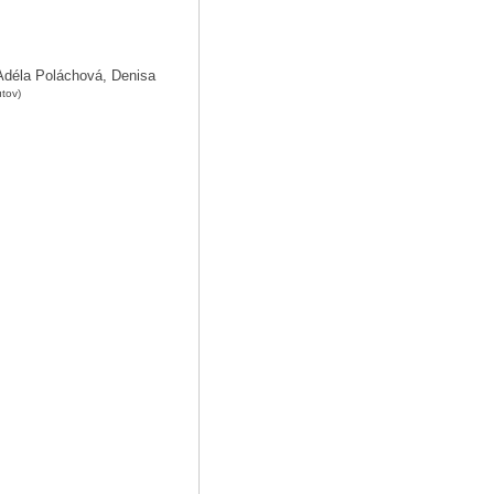
Adéla Poláchová, Denisa
tov)