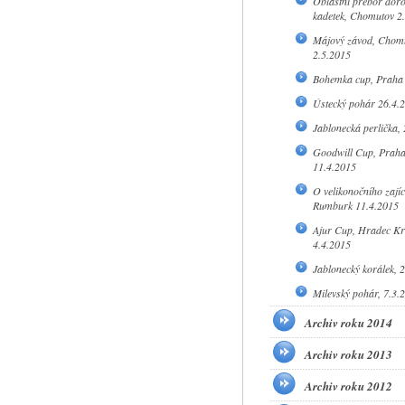
Oblastní přebor doro
kadetek, Chomutov 2
Májový závod, Chom
2.5.2015
Bohemka cup, Praha 
Ústecký pohár 26.4.
Jablonecká perlička,
Goodwill Cup, Prah
11.4.2015
O velikonočního zajíc
Rumburk 11.4.2015
Ajur Cup, Hradec Kr
4.4.2015
Jablonecký korálek, 
Milevský pohár, 7.3.
Archiv roku 2014
Archiv roku 2013
Archiv roku 2012