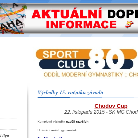
Výsledky 15. ročníku závodu
Chodov Cup
22. listopadu 2015 - SK MG Cho
Kompletní výsledky
nadějí starších
Umístění našich gymnastek:
í liga