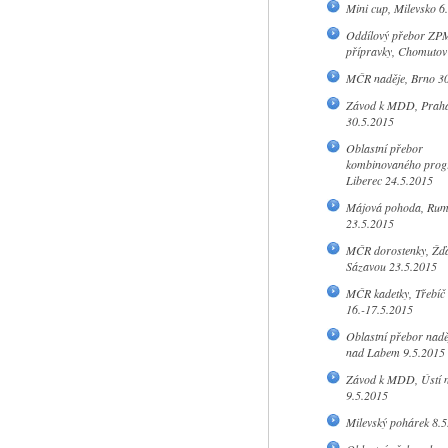
Mini cup, Milevsko 6
Oddílový přebor ZP
přípravky, Chomutov
MČR naděje, Brno 30
Závod k MDD, Prah
30.5.2015
Oblastní přebor
kombinovaného prog
Liberec 24.5.2015
Májová pohoda, Rum
23.5.2015
MČR dorostenky, Žď
Sázavou 23.5.2015
MČR kadetky, Třebíč
16.-17.5.2015
Oblastní přebor naděj
nad Labem 9.5.2015
Závod k MDD, Ústí 
9.5.2015
Milevský pohárek 8.5