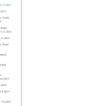
2.11.2015
.2015
, České
15
dvojic,
15.11.2015
.11.2015
, Plzeň
mburk
Praha
r,
10.2015
0.2015
3.6.2015
o
 7.6.2015