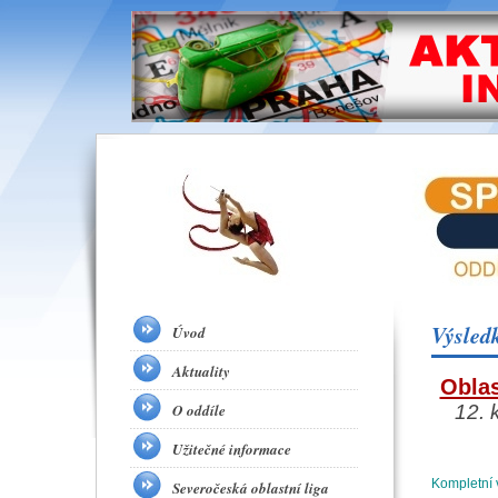
Výsled
Úvod
Aktuality
Oblas
O oddíle
12. 
Užitečné informace
Kompletní 
Severočeská oblastní liga