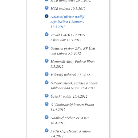
MČR dorostenek 20.5.2012
MČR kadetek 19.5.2012
Oblastní přebor nadějí
nejmladších Chomutov
12.5.2012
Závod k MDD v ZPMG
Chomutov 12.5.2012
Oblastní přebor ZP a KP Ústí
nad Labem 5.5.2012
Memoriál Aleny Fialové Plzeň
5.5.2012
Milevský pohárek 1.5.2012
OP dorostenek, kadetek a nadějí
Jablonec nad Nisou 22.4.2012
Ústecký pohár 15.4.2012
O Vinohradský hrozen Praha
14.4.2012
Oddílový přebor ZP a KP
10.4.2012
AJUR Cup Hradec Králové
7.4.2012