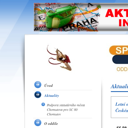
Aktuali
Úvod
Aktuality
Letní 
Podpora statutárního města
Chomutova pro SC 80
Českém
Chomutov
O oddíle
<< na 