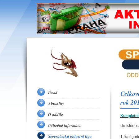
Celkové
Úvod
rok 20
Aktuality
O oddíle
Kompletní
Užitečné informace
Umístění n
Severočeská oblastní liga
1. kategori